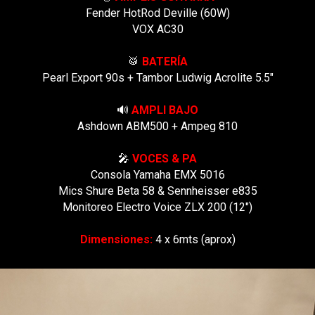
Fender HotRod Deville (60W)
VOX AC30
🥁
BATERÍA
Pearl Export 90s + Tambor Ludwig Acrolite 5.5"
🔊
AMPLI BAJO
Ashdown ABM500 + Ampeg 810
🎤
VOCES & PA
Consola Yamaha EMX 5016
Mics Shure Beta 58 & Sennheisser e835
Monitoreo Electro Voice ZLX 200 (12")
Dimensiones:
4 x 6mts (aprox)