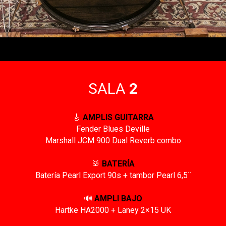
SALA
2
🎸
AMPLIS GUITARRA
Fender Blues Deville
Marshall JCM 900 Dual Reverb combo
🥁
BATERÍA
Batería Pearl Export 90s + tambor Pearl 6,5¨
🔊
AMPLI BAJO
Hartke HA2000 + Laney 2×15 UK