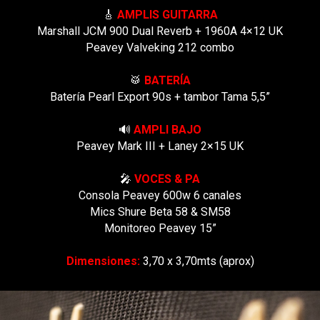
🎸
AMPLIS GUITARRA
Marshall JCM 900 Dual Reverb + 1960A 4×12 UK
Peavey Valveking 212 combo
🥁
BATERÍA
Batería Pearl Export 90s + tambor Tama 5,5”
🔊
AMPLI BAJO
Peavey Mark III + Laney 2×15 UK
🎤
VOCES & PA
Consola Peavey 600w 6 canales
Mics Shure Beta 58 & SM58
Monitoreo Peavey 15”
Dimensiones:
3,70 x 3,70mts (aprox)