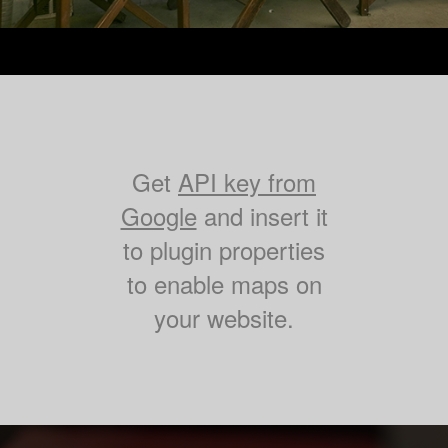
Get
API key from
Google
and insert it
to plugin properties
to enable maps on
your website.