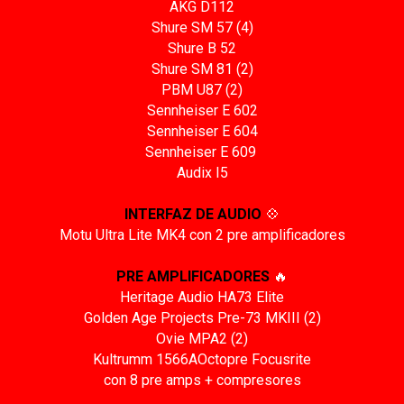
AKG D112
Shure SM 57 (4)
Shure B 52
Shure SM 81 (2)
PBM U87 (2)
Sennheiser E 602
Sennheiser E 604
Sennheiser E 609
Audix I5
INTERFAZ DE AUDIO
💠
Motu Ultra Lite MK4 con 2 pre amplificadores
PRE AMPLIFICADORES
🔥
Heritage Audio HA73 Elite
Golden Age Projects Pre-73 MKIII (2)
Ovie MPA2 (2)
Kultrumm 1566AOctopre Focusrite
con 8 pre amps + compresores