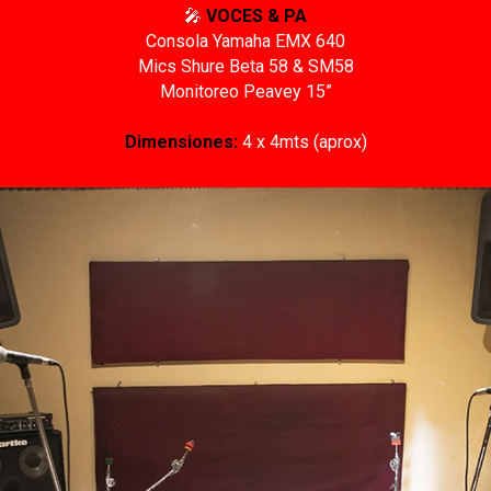
🎤
VOCES & PA
Consola Yamaha EMX 640
Mics Shure Beta 58 & SM58
Monitoreo Peavey 15”
Dimensiones:
4 x 4mts (aprox)