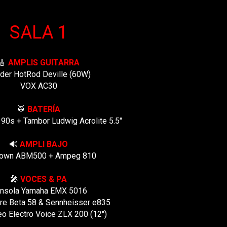
SALA 1
🎸
AMPLIS GUITARRA
der HotRod Deville (60W)
VOX AC30
🥁
BATERÍA
 90s + Tambor Ludwig Acrolite 5.5"
🔊
AMPLI BAJO
own ABM500 + Ampeg 810
🎤
VOCES & PA
nsola Yamaha EMX 5016
re Beta 58 & Sennheisser e835
o Electro Voice ZLX 200 (12")