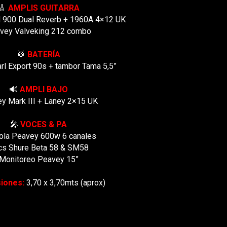
🎸
AMPLIS GUITARRA
 900 Dual Reverb + 1960A 4×12 UK
vey Valveking 212 combo
🥁
BATERÍA
arl Export 90s + tambor Tama 5,5”
🔊
AMPLI BAJO
y Mark III + Laney 2×15 UK
🎤
VOCES & PA
ola Peavey 600w 6 canales
cs Shure Beta 58 & SM58
Monitoreo Peavey 15”
iones:
3,70 x 3,70mts (aprox)