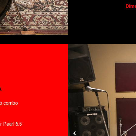
Dime
A
rb combo
r Pearl 6,5¨