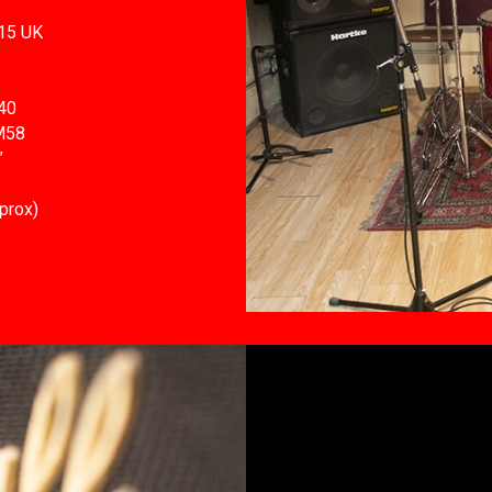
15 UK
40
M58
”
prox)