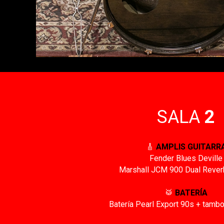
SALA
2
🎸
AMPLIS GUITARR
Fender Blues Deville
Marshall JCM 900 Dual Reve
🥁
BATERÍA
Batería Pearl Export 90s + tambo