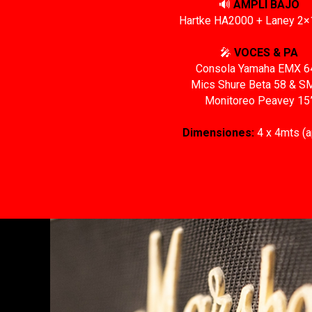
🔊
AMPLI BAJO
Hartke HA2000 + Laney 2×
🎤
VOCES & PA
Consola Yamaha EMX 6
Mics Shure Beta 58 & S
Monitoreo Peavey 15
Dimensiones:
4 x 4mts (a